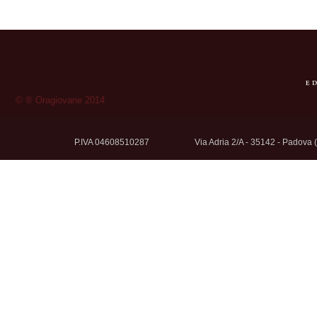
© ® Oragiovane 2014
P.IVA 04608510287
Via Adria 2/A - 35142 - Padova (I