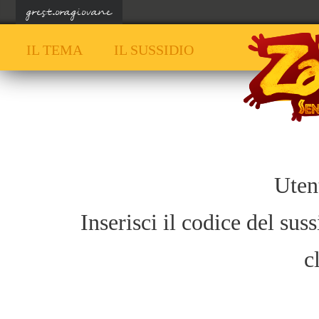
grest.oragiovane
IL TEMA
IL SUSSIDIO
Uten
Inserisci il codice del sus
c